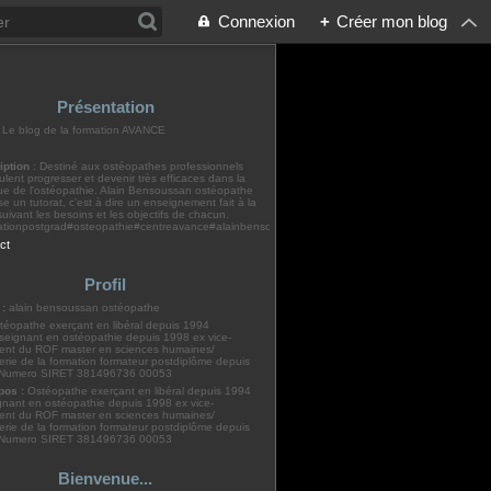
Connexion
+
Créer mon blog
Présentation
: Le blog de la formation AVANCE
iption
: Destiné aux ostéopathes professionnels
ulent progresser et devenir très efficaces dans la
ue de l'ostéopathie. Alain Bensoussan ostéopathe
e un tutorat, c'est à dire un enseignement fait à la
suivant les besoins et les objectifs de chacun.
ationpostgrad#osteopathie#centreavance#alainbensoussanosteopathe#formationcontinueosteo
ct
Profil
 :
alain bensoussan ostéopathe
pos :
Ostéopathe exerçant en libéral depuis 1994
gnant en ostéopathie depuis 1998 ex vice-
dent du ROF master en sciences humaines/
erie de la formation formateur postdiplôme depuis
Numero SIRET 381496736 00053
Bienvenue...