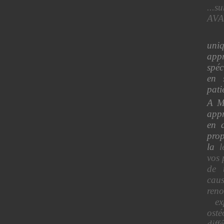
...
AVA
uni
app
spéc
en 
pati
A Ma
appr
en 
pro
la
le
vos 
de 
caus
ren
exp
ost
diff