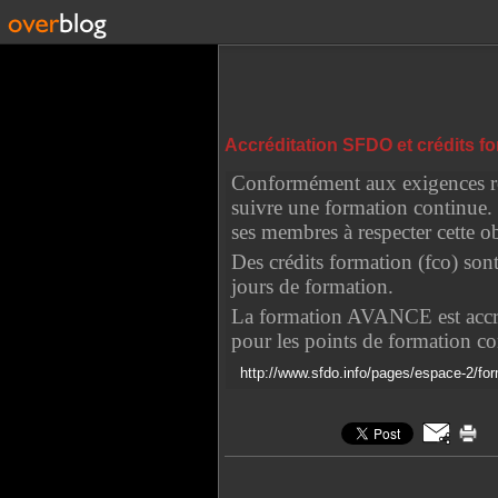
Accréditation SFDO et crédits f
Conformément aux exigences régl
suivre une formation continue.
ses membres à respecter cette ob
Des crédits formation (fco) sont
jours de formation.
La formation AVANCE est accréd
pour les points de formation co
http://www.sfdo.info/pages/espace-2/fo