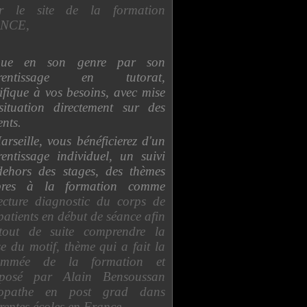
sur le site de la formation
NCE,
que en son genre par son
rentissage en tutorat,
ifique à vos besoins, avec mise
situation directement sur des
ents.
rseille, vous bénéficierez d'un
entissage individuel, un suivi
dehors des stages, des thèmes
pres à la formation comme
cture diagnostic du corps de
patients en début de séance afin
tout de suite comprendre la
e du motif, thème qui a fait la
ommée de la formation et
osé par Alain Bensoussan
éopathe en post grad dans
érentes écoles en France.