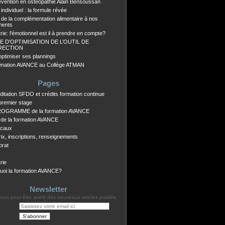
évention en ostéopathie Alain Bensoussan
individuel : la formule révée
e de la complémentation alimentaire à nos
ements
rie: l'émotionnel est il à prendre en compte?
E D'OPTIMISATION DE L’OUTIL DE
RECTION
optimiser ses plannings
rmation AVANCE au Collège ATMAN
Pages
ditation SFDO et crédits formation continue
 premier stage
ROGRAMME de la formation AVANCE
 de la formation AVANCE
ocaux
rix, inscriptions, renseignements
orat
rie
uoi la formation AVANCE?
Newsletter
us pour être averti des nouveaux articles publiés.