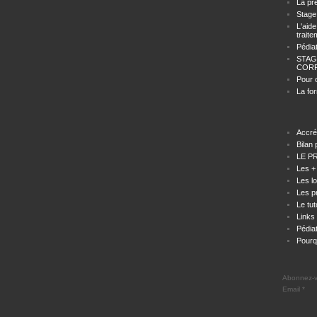
La pr
Stage 
L'aid
trait
Pédiat
STAG
COR
Pour 
La fo
Accré
Bilan
LE P
Les +
Les l
Les p
Le tut
Links
Pédiat
Pourq
Abonnez-vo
Email