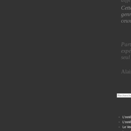
Cet
genr
ceux
Par
t
expé
seul
Ala
L'osté
L'osté
Le Ven