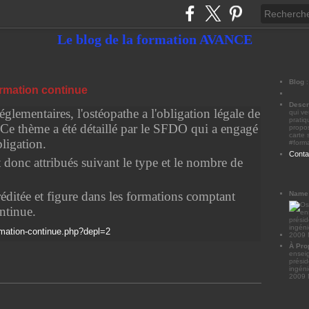
Le blog de la formation AVANCE
Blog
ormation continue
Descr
ementaires, l'ostéopathe a l'obligation légale de
qui ve
pratiq
 Ce thème a été détaillé par le SFDO qui a engagé
propos
carte 
ligation.
#form
Conta
 donc attribués suivant le type et le nombre de
itée et figure dans les formations comptant
Name
ntinue.
rmation-continue.php?depl=2
À Pro
ensei
prési
ingéni
2009 