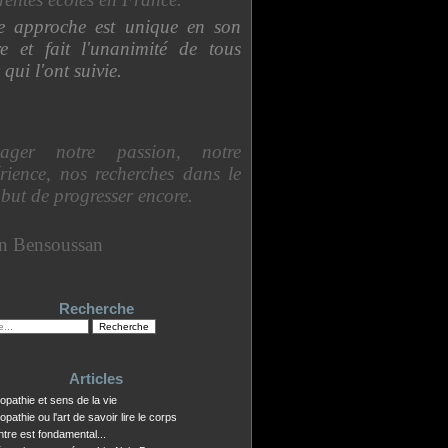
te approche est unique en son
e et fait l'unanimité de tous
 qui l'ont suivie.
ager notre passion, notre
rience, nos recherches dans le
 but de progresser encore.
in Bensoussan
Recherche
Articles
opathie et sens de la vie
opathie ou l'art de savoir lire le corps
tre est fondamental...